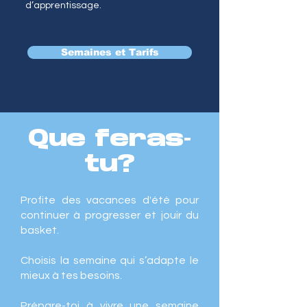
d’apprentissage.
Semaines et Tarifs
Que feras-
tu?
Profite des vacances d'été pour
continuer à progresser et jouir du
basket.
Choisis la semaine qui s’adapte le
mieux à tes besoins.
Prépare-toi à vivre une semaine