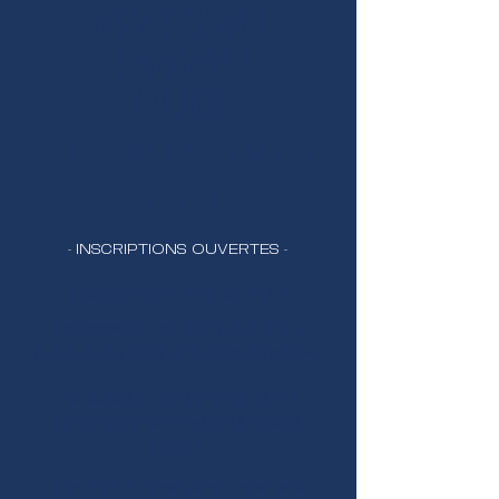
MORABANC
ANDORRA
ÉTÉ 2026
TECHNIFICATION EN GROUPES
RÉDUITS
- INSCRIPTIONS OUVERTES -
Né(e)s entre 2008 et 2017
1er semaine :
du 12/07 au 17/07 -
né(e)s entre 2014 et 2017 (petit panier)
2e semaine :
du 19/07 au 24/07
né(e)s entre 2008 et 2014 (grand
panier)
Condition indispensable : avoir été