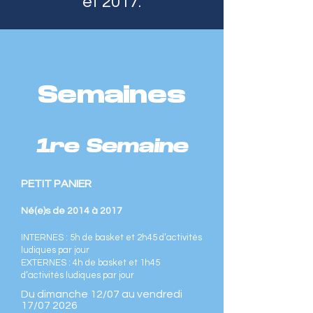
et 2017.
Semaines
1re Semaine
PETIT PANIER
Né(e)s de 2014 à 2017
INTERNES : 5h de basket et 2h45 d’activités
ludiques par jour
EXTERNES : 4h de basket et 1h45
d’activités ludiques par jour
Du dimanche 12/07 au vendredi
17/07 2026