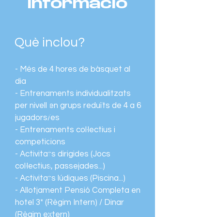
Informació
Què inclou?
- Més de 4 hores de bàsquet al
dia
- Entrenaments individualitzats
per nivell en grups reduïts de 4 a 6
jugadors/es
- Entrenaments col·lectius i
competicions
- Activitats dirigides (Jocs
col·lectius, passejades...)
- Activitats lúdiques (Piscina...)
- Allotjament Pensió Completa en
hotel 3* (Règim Intern) / Dinar
(Règim extern)