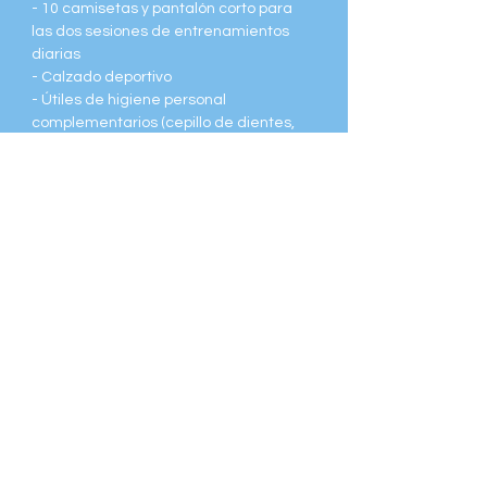
- 10 camisetas y pantalón corto para
las dos sesiones de entrenamientos
diarias
- Calzado deportivo
- Útiles de higiene personal
complementarios (cepillo de dientes,
desodorante...)
- Material de piscina (toalla, chanclas,
bañador y crema solar)
- Chándals o ropa cómoda por seis días
de estancia
- Ropa de abrigo (sudadera,
chaqueta...) para las actividades al aire
libre
- Se recomienda llevar libros por los
momentos de descanso o previos a
acostarse
Precios Campus BCA
RÉGIMEN EXTERNO
(de 9h00