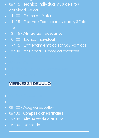
09h15 - Técnica individual y 30' de tiro /
Actividad lúdica
11h00 - Pausa de fruta
11h15 - Piscina / Técnica individual y 30' de
tiro
13h15 - Almuerzo + descanso
16h00 - Táctica individual
17h15 - Entrenamiento colectivo / Partidos
18h30 - Merienda + Recogida externos
18h45 - Competiciones
20h30 - Cena
21h30 - Actividad de convivencia
23h00 - Dormir
VIERNES 24 DE JULIO
08h80 - Despertar
08h20 - Desayuno
09h00 - Acogida pabellón
09h30 - Competiciones finales
13h30 - Almuerzo de clausura
15h30 - Recogida