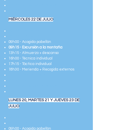
22h00 - Actividad de convivencia
23h00 - Dormir
MIÉRCOLES 22 DE JULIO
08h00 - Despertar
08h20 - Desayuno
09h00 - Acogida pabellón
09h15 - Excursión a la montaña
13h15 - Almuerzo + descanso
16h00 - Técnica individual
17h15 - Táctica individual
18h30 - Merienda + Recogida externos
18h45 - Competiciones
20h30 - Cena
21h30 - Actividad de convivencia
23h00 - Dormir
LUNES 20, MARTES 21 Y JUEVES 23 DE
JULIO
08h00 - Despertar
08h20 - Desayuno
09h00 - Acogida pabellón